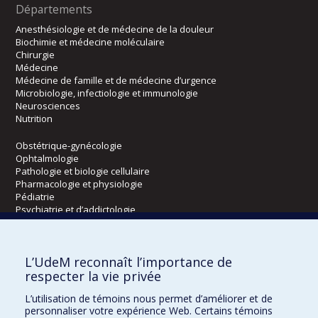
Départements
Anesthésiologie et de médecine de la douleur
Biochimie et médecine moléculaire
Chirurgie
Médecine
Médecine de famille et de médecine d’urgence
Microbiologie, infectiologie et immunologie
Neurosciences
Nutrition
Obstétrique-gynécologie
Ophtalmologie
Pathologie et biologie cellulaire
Pharmacologie et physiologie
Pédiatrie
Psychiatrie et d’addictologie
Radiologie, radio-oncologie et médecine nucléaire
L’UdeM reconnaît l’importance de
Écoles
respecter la vie privée
Kinésiologie et des sciences de l’activité physique
L’utilisation de témoins nous permet d’améliorer et de
Orthophonie et audiologie
personnaliser votre expérience Web. Certains témoins
Réadaptation