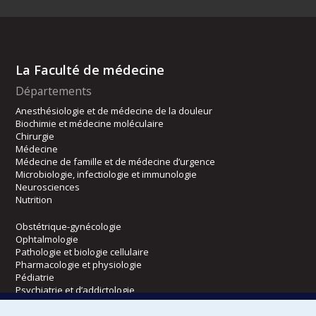
La Faculté de médecine
Départements
Anesthésiologie et de médecine de la douleur
Biochimie et médecine moléculaire
Chirurgie
Médecine
Médecine de famille et de médecine d’urgence
Microbiologie, infectiologie et immunologie
Neurosciences
Nutrition
Obstétrique-gynécologie
Ophtalmologie
Pathologie et biologie cellulaire
Pharmacologie et physiologie
Pédiatrie
Psychiatrie et d’addictologie
Radiologie, radio-oncologie et médecine nucléaire