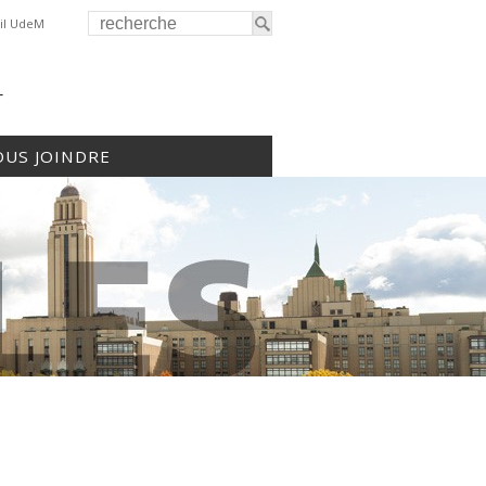
il UdeM
r
US JOINDRE