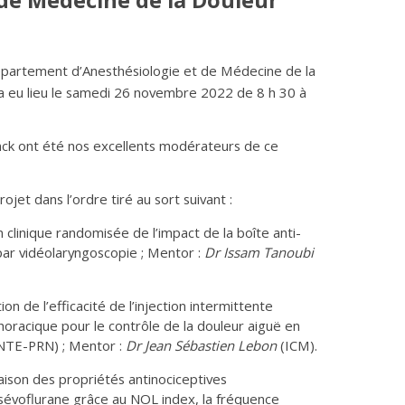
 de Médecine de la Douleur
partement d’Anesthésiologie et de Médecine de la
 a eu lieu le samedi 26 novembre 2022 de 8 h 30 à
onck ont été nos excellents modérateurs de ce
jet dans l’ordre tiré au sort suivant :
 clinique randomisée de l’impact de la boîte anti-
par vidéolaryngoscopie ; Mentor :
Dr Issam Tanoubi
ion de l’efficacité de l’injection intermittente
horacique pour le contrôle de la douleur aiguë en
ENTE-PRN) ; Mentor :
Dr Jean Sébastien Lebon
(ICM).
ison des propriétés antinociceptives
 sévoflurane grâce au NOL index, la fréquence