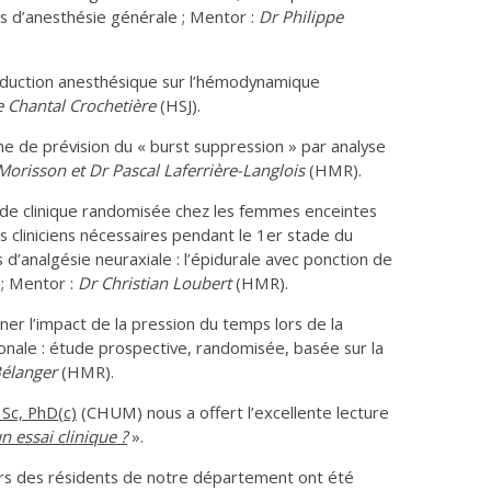
ors d’anesthésie générale ; Mentor :
Dr Philippe
induction anesthésique sur l’hémodynamique
 Chantal Crochetière
(HSJ).
e de prévision du « burst suppression » par analyse
Morisson et Dr Pascal Laferrière-Langlois
(HMR).
e clinique randomisée chez les femmes enceintes
 cliniciens nécessaires pendant le 1er stade du
s d’analgésie neuraxiale : l’épidurale avec ponction de
 ; Mentor :
Dr
Christian Loubert
(HMR).
er l’impact de la pression du temps lors de la
ionale : étude prospective, randomisée, basée sur la
Bélanger
(HMR).
MSc, PhD(c)
(CHUM) nous a offert l’excellente lecture
 essai clinique ?
».
urs des résidents de notre département ont été