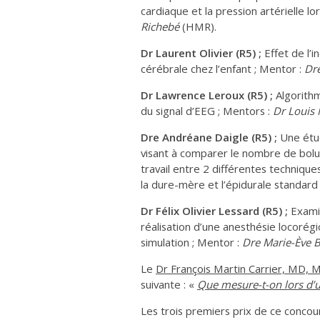
cardiaque et la pression artérielle l
Richebé
(HMR).
Dr Laurent Olivier (R5) ;
Effet de l’
cérébrale chez l’enfant ; Mentor :
Dre
Dr Lawrence Leroux (R5) ;
Algorithm
du signal d’EEG ; Mentors :
Dr
Louis 
Dre Andréane Daigle (R5) ;
Une étud
visant à comparer le nombre de bolus
travail entre 2 différentes technique
la dure-mère et l’épidurale standard
Dr Félix Olivier Lessard (R5) ;
Examin
réalisation d’une anesthésie locorég
simulation ; Mentor :
Dre
Marie-Ève 
Le
Dr François Martin Carrier, MD, 
suivante : «
Que mesure-t-on lors d’un
Les trois premiers prix de ce conco