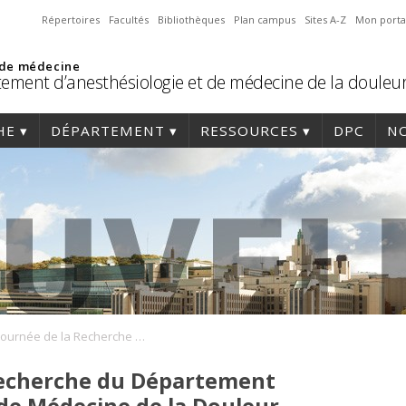
Répertoires
Facultés
Bibliothèques
Plan campus
Sites A-Z
Mon porta
 de médecine
ement d’anesthésiologie et de médecine de la douleu
HE
DÉPARTEMENT
RESSOURCES
DPC
NO
La 8e Journée de la Recherche du Département d’Anesthésiologie et de Médecine de la Douleur
 Recherche du Département