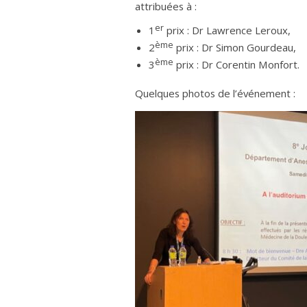
attribuées à :
er
1
prix : Dr Lawrence Leroux,
ème
2
prix : Dr Simon Gourdeau,
ème
3
prix : Dr Corentin Monfort.
Quelques photos de l’événement :