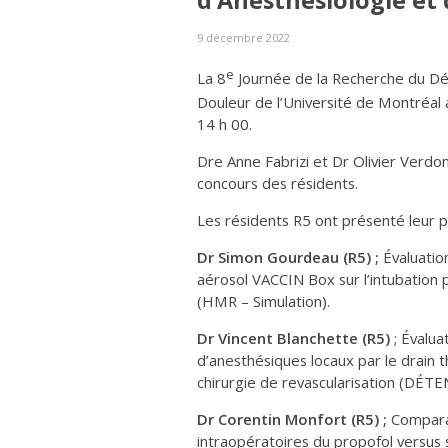
d’Anesthésiologie et
9 décembre 2022
e
La 8
Journée de la Recherche du Dé
Douleur de l’Université de Montréal
14 h 00.
Dre Anne Fabrizi et Dr Olivier Verd
concours des résidents.
Les résidents R5 ont présenté leur pro
Dr Simon Gourdeau (R5) ;
Évaluation
aérosol VACCIN Box sur l’intubation 
(HMR – Simulation).
Dr Vincent Blanchette (R5)
; Évaluat
d’anesthésiques locaux par le drain t
chirurgie de revascularisation (DÉT
Dr Corentin Monfort (R5) ;
Compara
intraopératoires du propofol versus