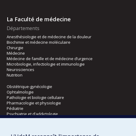
La Faculté de médecine
Départements
Anesthésiologie et de médecine de la douleur
Biochimie et médecine moléculaire
Chirurgie
Médecine
Médecine de famille et de médecine d’urgence
Microbiologie, infectiologie et immunologie
Neurosciences
Nutrition
Obstétrique-gynécologie
Ophtalmologie
Pathologie et biologie cellulaire
Pharmacologie et physiologie
Pédiatrie
Psychiatrie et d’addictologie
Radiologie, radio-oncologie et médecine nucléaire