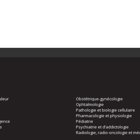
uleur
Obstétrique-gynécologie
Ophtalmologie
Pathologie et biologie cellulaire
Pharmacologie et physiologie
gence
Pédiatrie
ie
Psychiatrie et d’addictologie
Radiologie, radio-oncologie et mé