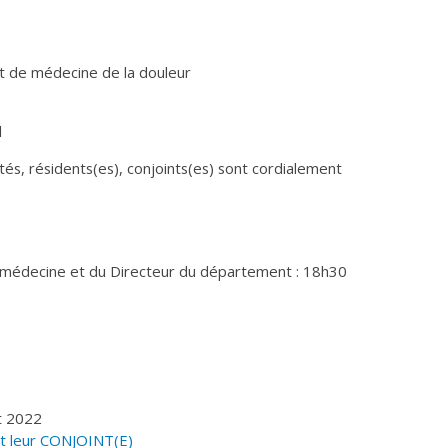
t de médecine de la douleur
l
és, résidents(es), conjoints(es) sont cordialement
e médecine et du Directeur du département : 18h30
ût 2022
et leur CONJOINT(E)