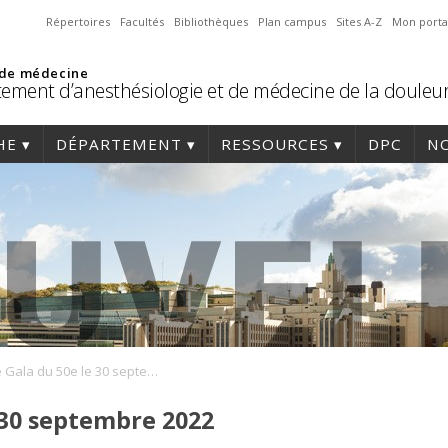
Répertoires
Facultés
Bibliothèques
Plan campus
Sites A-Z
Mon porta
 de médecine
ement d’anesthésiologie et de médecine de la douleu
HE
DÉPARTEMENT
RESSOURCES
DPC
NO
Soirée Gala du 50e le 30 septembre 2022
 30 septembre 2022