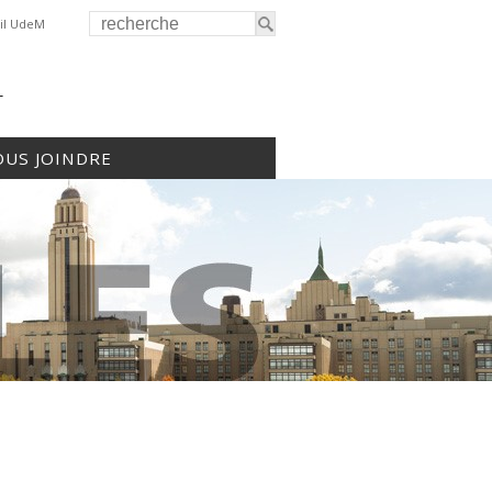
il UdeM
r
US JOINDRE