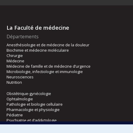
La Faculté de médecine
Départements
Anesthésiologie et de médecine de la douleur
Biochimie et médecine moléculaire
Chirurgie
Médecine
Médecine de famille et de médecine d’urgence
Microbiologie, infectiologie et immunologie
Neurosciences
Nutrition
Obstétrique-gynécologie
Ophtalmologie
Pathologie et biologie cellulaire
Pharmacologie et physiologie
Pédiatrie
Psychiatrie et d’addictologie
Radiologie, radio-oncologie et médecine nucléaire