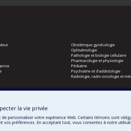
uleur
Obstétrique-gynécologie
Ophtalmologie
Pathologie et biologie cellulaire
Pharmacologie et physiologie
gence
Pédiatrie
ie
Psychiatrie et d’addictologie
Radiologie, radio-oncologie et mé
Directions
 physique
DPC
ecter la vie privée
CPASS
Éthique clinique
t de personnaliser votre expérience Web. Certains témoins sont oblig
ent vos préférences. En acceptant tout, vous consentez à notre utili