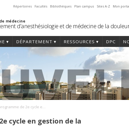
Répertoires
Facultés
Bibliothèques
Plan campus
Sites A-Z
Mon porta
 de médecine
ement d’anesthésiologie et de médecine de la douleu
HE
DÉPARTEMENT
RESSOURCES
DPC
NO
Microprogramme de 2e cycle en gestion de la douleur chronique
 cycle en gestion de la