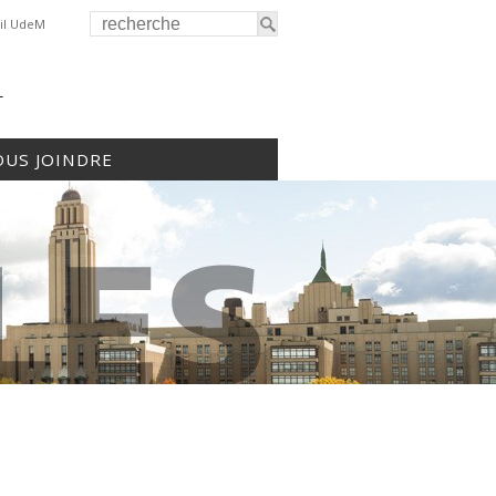
il UdeM
r
US JOINDRE