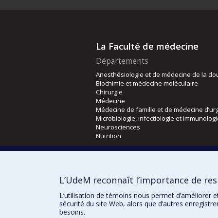
La Faculté de médecine
Départements
Anesthésiologie et de médecine de la do
Biochimie et médecine moléculaire
Chirurgie
Médecine
Médecine de famille et de médecine d’ur
Microbiologie, infectiologie et immunolog
Neurosciences
Nutrition
Écoles
Kinésiologie et des sciences de l’activité
L’UdeM reconnaît l’importance de resp
Orthophonie et audiologie
Réadaptation
L’utilisation de témoins nous permet d’améliorer e
sécurité du site Web, alors que d’autres enregistr
besoins.