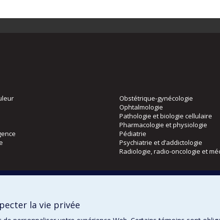
uleur
Obstétrique-gynécologie
Ophtalmologie
Pathologie et biologie cellulaire
Pharmacologie et physiologie
gence
Pédiatrie
ie
Psychiatrie et d’addictologie
Radiologie, radio-oncologie et mé
Directions
 physique
DPC
ecter la vie privée
CPASS
Éthique clinique