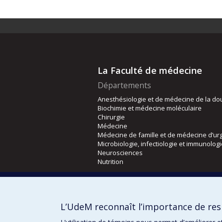
La Faculté de médecine
Départements
Anesthésiologie et de médecine de la do
Biochimie et médecine moléculaire
Chirurgie
Médecine
Médecine de famille et de médecine d’ur
Microbiologie, infectiologie et immunolog
Neurosciences
Nutrition
Écoles
Kinésiologie et des sciences de l’activité
L’UdeM reconnaît l’importance de resp
Orthophonie et audiologie
Réadaptation