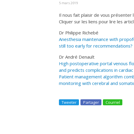
5 mars 2019
Il nous fait plaisir de vous présenter
Cliquer sur les liens pour lire les artic
Dr Philippe Richebé
Anesthesia maintenance with propofo
still too early for recommendations?
Dr André Denault
High postoperative portal venous flow 
and predicts complications in cardiac
Patient management algorithm comb
monitoring with cerebral and somatic
Tweeter
Partager
Courriel