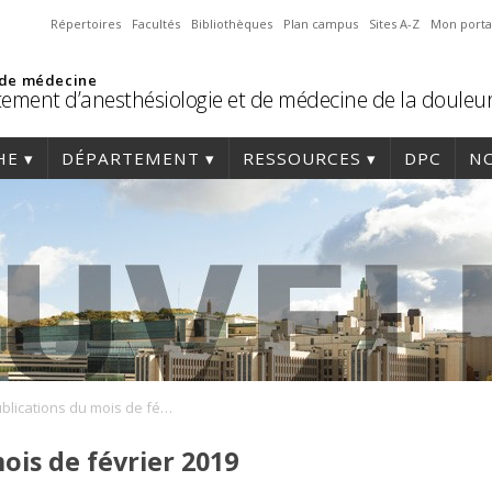
Répertoires
Facultés
Bibliothèques
Plan campus
Sites A-Z
Mon porta
 de médecine
ement d’anesthésiologie et de médecine de la douleu
HE
DÉPARTEMENT
RESSOURCES
DPC
NO
Les Publications du mois de février 2019
ois de février 2019