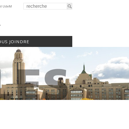
il UdeM
r
US JOINDRE