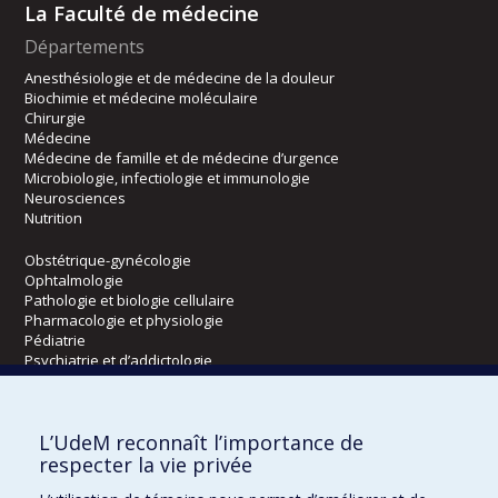
La Faculté de médecine
Départements
Anesthésiologie et de médecine de la douleur
Biochimie et médecine moléculaire
Chirurgie
Médecine
Médecine de famille et de médecine d’urgence
Microbiologie, infectiologie et immunologie
Neurosciences
Nutrition
Obstétrique-gynécologie
Ophtalmologie
Pathologie et biologie cellulaire
Pharmacologie et physiologie
Pédiatrie
Psychiatrie et d’addictologie
Radiologie, radio-oncologie et médecine nucléaire
L’UdeM reconnaît l’importance de
Écoles
respecter la vie privée
Kinésiologie et des sciences de l’activité physique