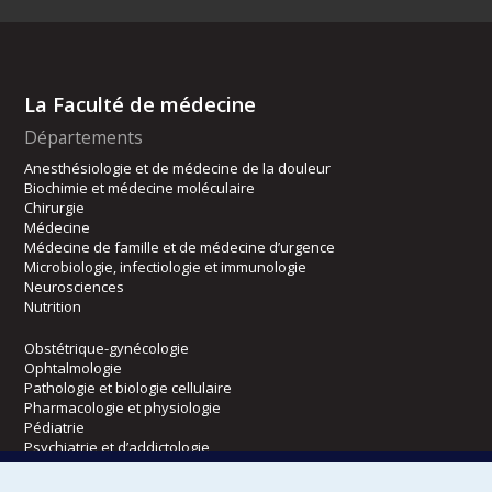
La Faculté de médecine
Départements
Anesthésiologie et de médecine de la douleur
Biochimie et médecine moléculaire
Chirurgie
Médecine
Médecine de famille et de médecine d’urgence
Microbiologie, infectiologie et immunologie
Neurosciences
Nutrition
Obstétrique-gynécologie
Ophtalmologie
Pathologie et biologie cellulaire
Pharmacologie et physiologie
Pédiatrie
Psychiatrie et d’addictologie
Radiologie, radio-oncologie et médecine nucléaire