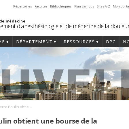
Répertoires
Facultés
Bibliothèques
Plan campus
Sites A-Z
Mon porta
 de médecine
ement d’anesthésiologie et de médecine de la douleu
HE
DÉPARTEMENT
RESSOURCES
DPC
NO
Le Dr Louis-Pierre Poulin obtient une bourse de la DAI
ulin obtient une bourse de la