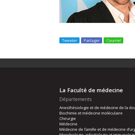
Tweeter
Partager
Courriel
La Faculté de médecine
Départements
Anesthésiologie et de médecine de la do
Biochimie et médecine moléculaire
Chirurgie
Médecine
Médecine de famille et de médecine d’ur
Microbiologie, infectiologie et immunolog