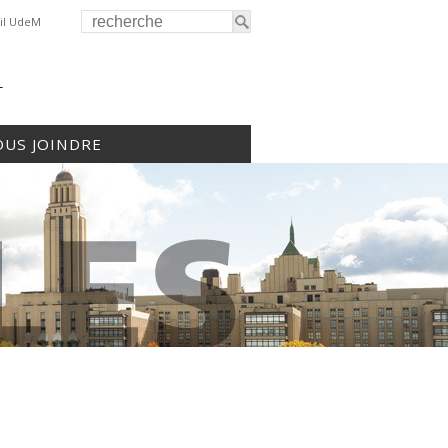
il UdeM
r
US JOINDRE