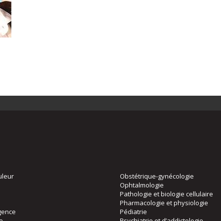
uleur
Obstétrique-gynécologie
Ophtalmologie
Pathologie et biologie cellulaire
Pharmacologie et physiologie
gence
Pédiatrie
ie
Psychiatrie et d’addictologie