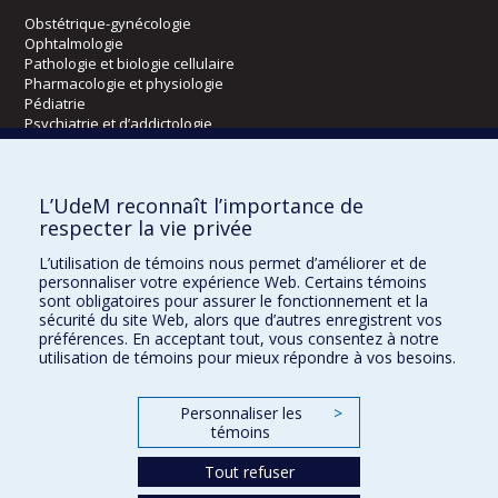
Obstétrique-gynécologie
Ophtalmologie
Pathologie et biologie cellulaire
Pharmacologie et physiologie
Pédiatrie
Psychiatrie et d’addictologie
Radiologie, radio-oncologie et médecine nucléaire
L’UdeM reconnaît l’importance de
Écoles
respecter la vie privée
Kinésiologie et des sciences de l’activité physique
L’utilisation de témoins nous permet d’améliorer et de
Orthophonie et audiologie
personnaliser votre expérience Web. Certains témoins
Réadaptation
sont obligatoires pour assurer le fonctionnement et la
sécurité du site Web, alors que d’autres enregistrent vos
préférences. En acceptant tout, vous consentez à notre
Directions
utilisation de témoins pour mieux répondre à vos besoins.
DPC
CPASS
Personnaliser les
>
Éthique clinique
témoins
Tout refuser